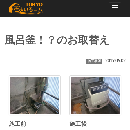
Toggle
navigati
風呂釜！？のお取替え
| 2019.05.02
施工事例
施工後
施工前