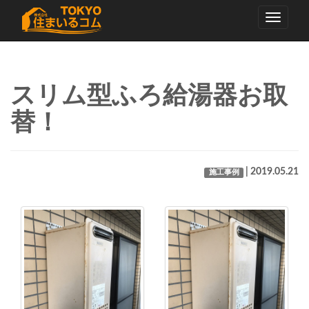
Toggle
navigati
スリム型ふろ給湯器お取
替！
| 2019.05.21
施工事例