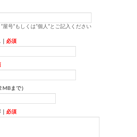
”屋号”もしくは”個人”とご記入ください
ス｜
必須
須
２MBまで）
容｜
必須