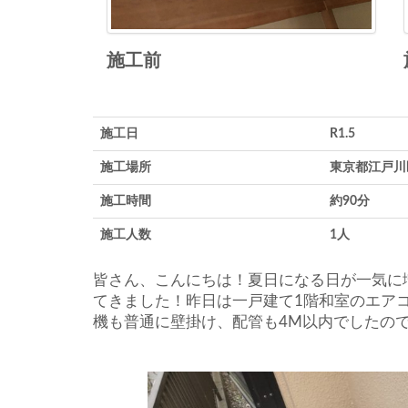
施工前
施工日
R1.5
施工場所
東京都江戸川
施工時間
約90分
施工人数
1人
皆さん、こんにちは！夏日になる日が一気に
てきました！昨日は一戸建て1階和室のエア
機も普通に壁掛け、配管も4M以内でしたの