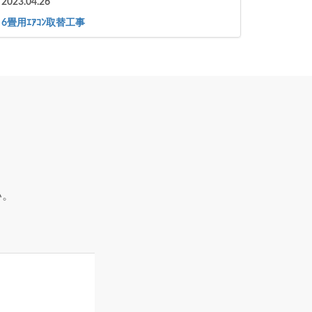
2023.04.26
6畳用ｴｱｺﾝ取替工事
い。