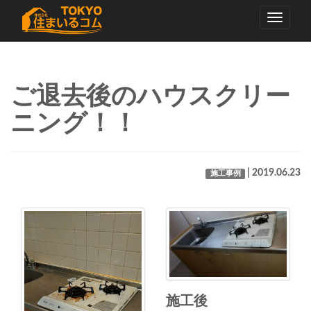
Toggle
navigati
ご退去後のハウスクリー
ニング！！
| 2019.06.23
施工事例
施工後