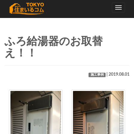
Toggle
navigati
ふろ給湯器のお取替
え！！
| 2019.08.01
施工事例