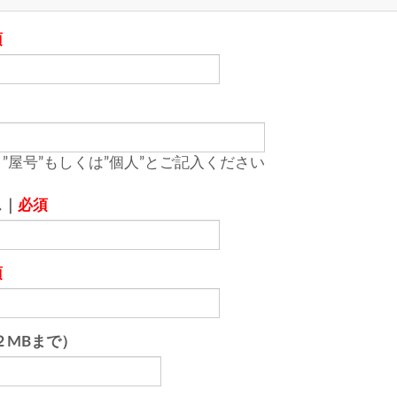
須
”屋号”もしくは”個人”とご記入ください
ス｜
必須
須
２MBまで）