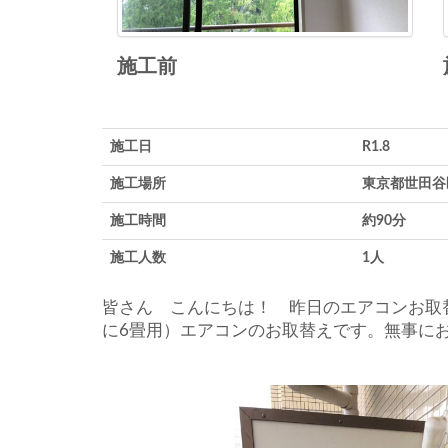
施工前
施工日
R1.8
施工場所
東京都世田谷
施工時間
約90分
施工人数
1人
皆さん こんにちは！ 昨日のエアコンお取替
に6畳用）エアコンのお取替えです。無事に