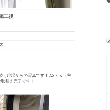
施工後
区
え現場からの写真です！2.2ｋｗ（主
お取替え完了です！