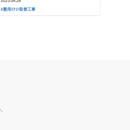
2023.04.26
6畳用ｴｱｺﾝ取替工事
い。