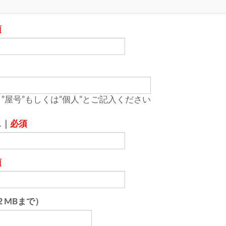
須
”屋号”もしくは”個人”とご記入ください
ス｜
必須
須
２MBまで）