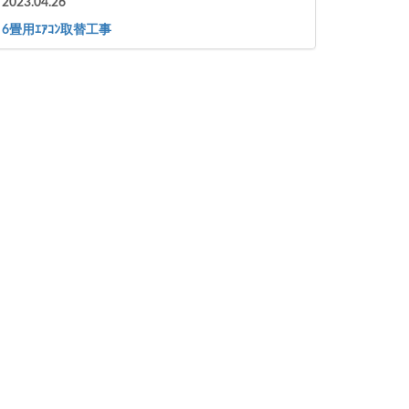
2023.04.26
6畳用ｴｱｺﾝ取替工事