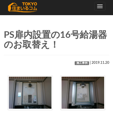
Toggle
navigati
PS扉内設置の16号給湯器
のお取替え！
| 2019.11.20
施工事例