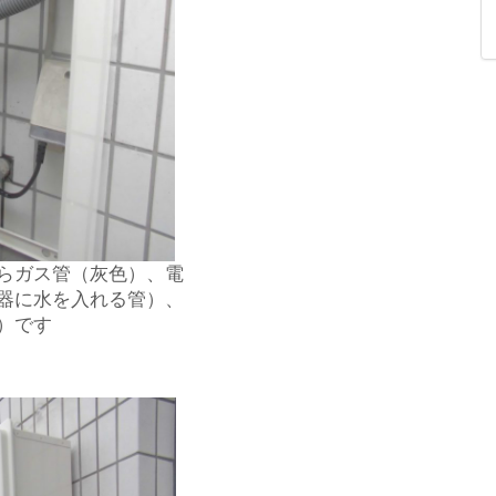
らガス管（灰色）、電
器に水を入れる管）、
）です