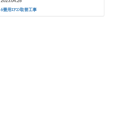
2023.04.26
6畳用ｴｱｺﾝ取替工事