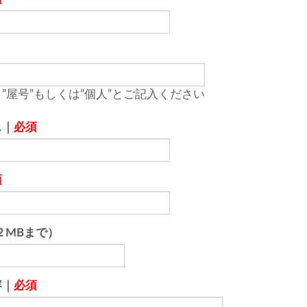
”屋号”もしくは”個人”とご記入ください
ス｜
必須
須
２MBまで）
容｜
必須