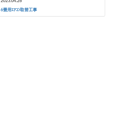
2023.04.26
6畳用ｴｱｺﾝ取替工事