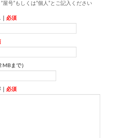
”屋号”もしくは”個人”とご記入ください
ス｜
必須
須
２MBまで）
容｜
必須