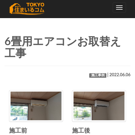
Toggle
navigati
6畳用エアコンお取替え
工事
| 2022.06.06
施工事例
施工前
施工後