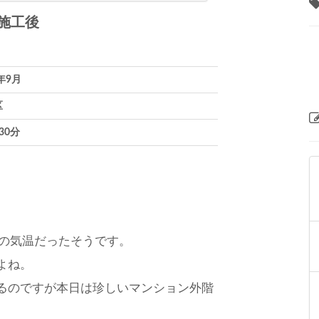
施工後
2年9月
区
30分
旬の気温だったそうです。
よね。
るのですが本日は珍しいマンション外階