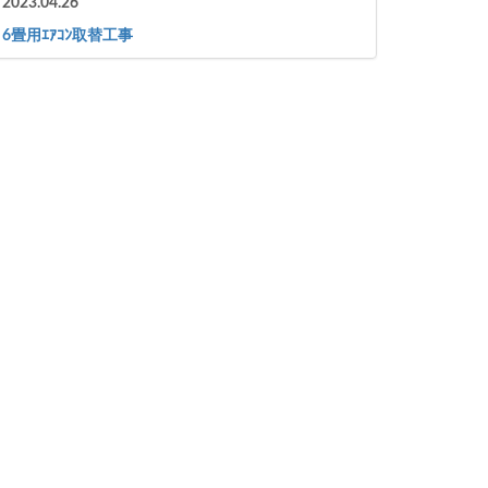
2023.04.26
6畳用ｴｱｺﾝ取替工事