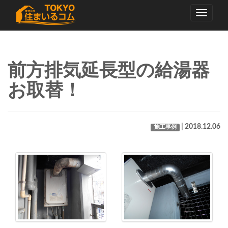
Toggle
navigati
前方排気延長型の給湯器
お取替！
| 2018.12.06
施工事例