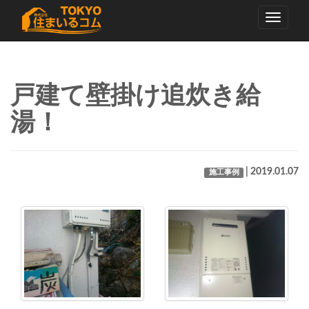
Toggle
navigati
戸建て壁掛け追炊き給
湯！
| 2019.01.07
施工事例